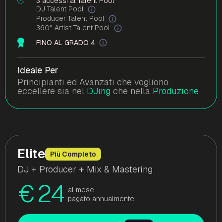
3 accessi al Talent Pool
DJ Talent Pool
Producer Talent Pool
360° Artist Talent Pool
FINO AL GRADO 4
Ideale Per
Principianti ed Avanzati che vogliono
eccellere sia nel
DJing
che nella
Produzione
Elite
Più Completo
DJ + Producer + Mix & Mastering
€
24
al mese
pagato annualmente