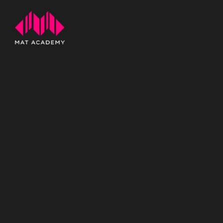
Diventa il DJ e
Producer che i
mondo vuole